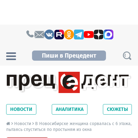
Skip to content
Пиши в Прецедент
Прецедент TV
Самые актуальные новости Новосибирска и
Новосибирской области. Читайте свежие
НОВОСТИ
АНАЛИТИКА
СЮЖЕТЫ
новости на сайте сетевого издания
Precedent.
Новости
В Новосибирске женщина сорвалась с 6 этажа,
пытаясь спуститься по простыням из окна