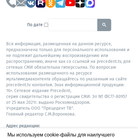
To search this site, enter a sear
По дате
Вся информация, размещенная на данном ресурсе,
предназначена только для персонального использования и
не подлежит дальнейшему воспроизведению или
распространению, иначе как со ссылкой на precedent.tv, для
сетевых СМИ обязательна гиперссылка. По вопросам
использования размещенного на ресурсе
мультимедиаконтента обращайтесь по указанным на сайте
precedent.tv контактам. Знак информационной продукции:
16+. Сетевое издание Precedent,
серия свидетельства о регистрации СМИ: Эл № ФС77-80957
от 25 мая 2021г. выдано Роскомнадзором.
Учредитель ООО "Прецедент ТВ".
Главный редактор С.М.Воронкова.
Адрес редакции:
Советская, 52, 4 этаж, офис 401
Мы используем cookie-файлы для наилучшего
630087,