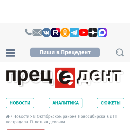
Skip to content
Пиши в Прецедент
Прецедент TV
Самые актуальные новости Новосибирска и
Новосибирской области. Читайте свежие
НОВОСТИ
АНАЛИТИКА
СЮЖЕТЫ
новости на сайте сетевого издания
Precedent.
Новости
В Октябрьском районе Новосибирска в ДТП
пострадала 13-летняя девочка