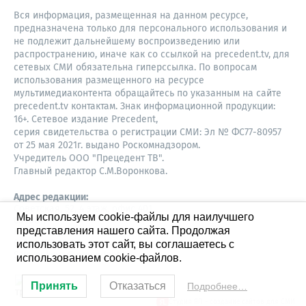
Вся информация, размещенная на данном ресурсе,
предназначена только для персонального использования и
не подлежит дальнейшему воспроизведению или
распространению, иначе как со ссылкой на precedent.tv, для
сетевых СМИ обязательна гиперссылка. По вопросам
использования размещенного на ресурсе
мультимедиаконтента обращайтесь по указанным на сайте
precedent.tv контактам. Знак информационной продукции:
16+. Сетевое издание Precedent,
серия свидетельства о регистрации СМИ: Эл № ФС77-80957
от 25 мая 2021г. выдано Роскомнадзором.
Учредитель ООО "Прецедент ТВ".
Главный редактор С.М.Воронкова.
Адрес редакции:
Советская, 52, 4 этаж, офис 401
Мы используем cookie-файлы для наилучшего
630087,
представления нашего сайта. Продолжая
Новосибирск
8-960-779-12-96,
использовать этот сайт, вы соглашаетесь с
S.Voronkova@precedent.tv
использованием cookie-файлов.
Принять
Отказаться
Подробнее…
Студия ЯЛ - создание сайтов для СМИ