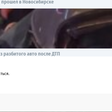
ы прошел в Новосибирске
з разбитого авто после ДТП
ться
.