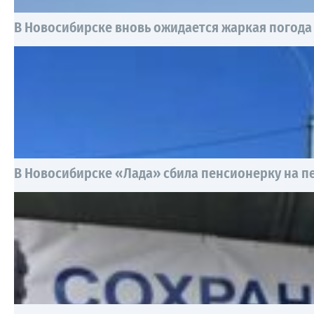
В Новосибирске вновь ожидается жаркая погода
В Новосибирске «Лада» сбила пенсионерку на 