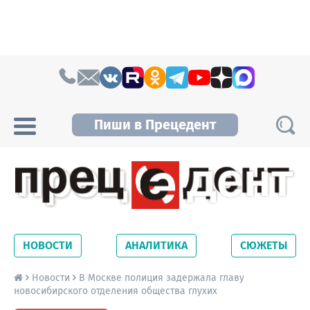
Skip to content
Пиши в Прецедент
Прецедент TV
Самые актуальные новости Новосибирска и
Новосибирской области. Читайте свежие
НОВОСТИ
АНАЛИТИКА
СЮЖЕТЫ
новости на сайте сетевого издания
Precedent.
Новости
В Москве полиция задержала главу
новосибирского отделения общества глухих