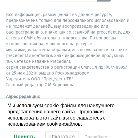
Вся информация, размещенная на данном ресурсе,
предназначена только для персонального использования и
не подлежит дальнейшему воспроизведению или
распространению, иначе как со ссылкой на precedent.tv, для
сетевых СМИ обязательна гиперссылка. По вопросам
использования размещенного на ресурсе
мультимедиаконтента обращайтесь по указанным на сайте
precedent.tv контактам. Знак информационной продукции:
16+. Сетевое издание Precedent,
серия свидетельства о регистрации СМИ: Эл № ФС77-80957
от 25 мая 2021г. выдано Роскомнадзором.
Учредитель ООО "Прецедент ТВ".
Главный редактор С.М.Воронкова.
Адрес редакции:
Советская, 52, 4 этаж, офис 401
Мы используем cookie-файлы для наилучшего
630087,
представления нашего сайта. Продолжая
Новосибирск
8-960-779-12-96,
использовать этот сайт, вы соглашаетесь с
S.Voronkova@precedent.tv
использованием cookie-файлов.
Принять
Отказаться
Подробнее…