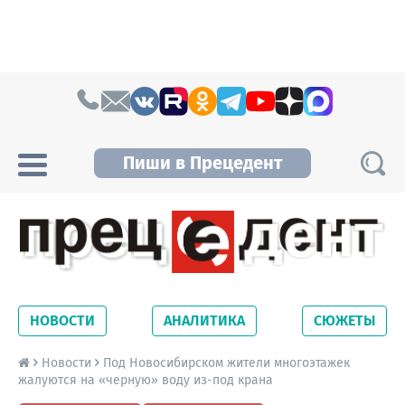
Skip to content
Пиши в Прецедент
Прецедент TV
Самые актуальные новости Новосибирска и
Новосибирской области. Читайте свежие
НОВОСТИ
АНАЛИТИКА
СЮЖЕТЫ
новости на сайте сетевого издания
Precedent.
Новости
Под Новосибирском жители многоэтажек
жалуются на «черную» воду из-под крана