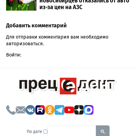
новосибирцев отказались от авто
из-за цен на АЗС
Добавить комментарий
Comment section
Для отправки комментария вам необходимо
авторизоваться
.
Войти:
To search this site, enter a sear
По дате