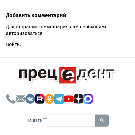
Добавить комментарий
Comment section
Для отправки комментария вам необходимо
авторизоваться
.
Войти:
To search this site, enter a sear
По дате