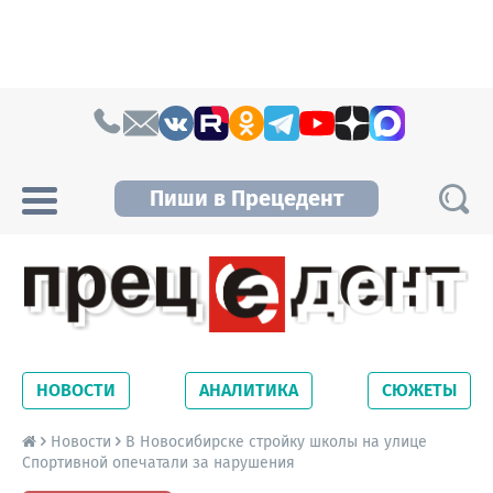
Skip to content
Пиши в Прецедент
Прецедент TV
Самые актуальные новости Новосибирска и
Новосибирской области. Читайте свежие
НОВОСТИ
АНАЛИТИКА
СЮЖЕТЫ
новости на сайте сетевого издания
Precedent.
Новости
В Новосибирске стройку школы на улице
Спортивной опечатали за нарушения