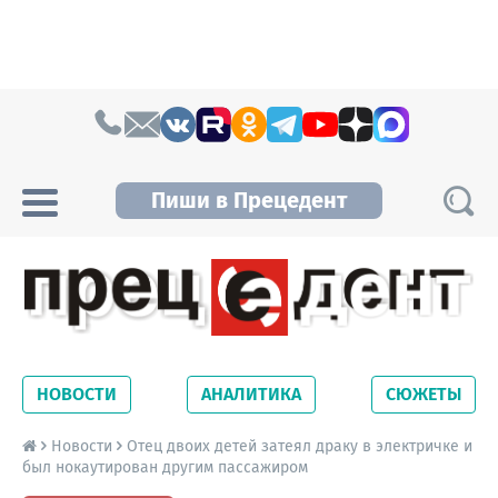
Skip to content
Пиши в Прецедент
Прецедент TV
Самые актуальные новости Новосибирска и
Новосибирской области. Читайте свежие
НОВОСТИ
АНАЛИТИКА
СЮЖЕТЫ
новости на сайте сетевого издания
Precedent.
Новости
Отец двоих детей затеял драку в электричке и
был нокаутирован другим пассажиром