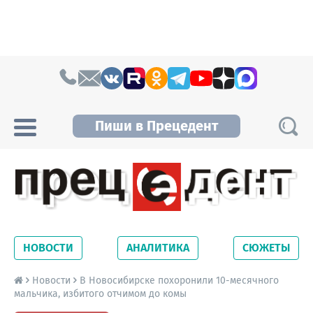
Skip to content
Пиши в Прецедент
Прецедент TV
Самые актуальные новости Новосибирска и
Новосибирской области. Читайте свежие
НОВОСТИ
АНАЛИТИКА
СЮЖЕТЫ
новости на сайте сетевого издания
Precedent.
Новости
В Новосибирске похоронили 10-месячного
мальчика, избитого отчимом до комы