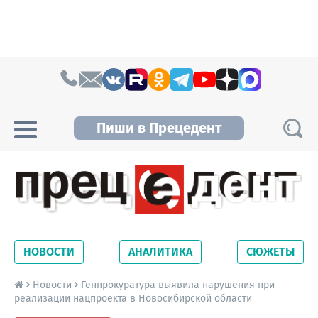
Skip to content
Пиши в Прецедент
Прецедент TV
Самые актуальные новости Новосибирска и
Новосибирской области. Читайте свежие
НОВОСТИ
АНАЛИТИКА
СЮЖЕТЫ
новости на сайте сетевого издания
Precedent.
Новости
Генпрокуратура выявила нарушения при
реализации нацпроекта в Новосибирской области