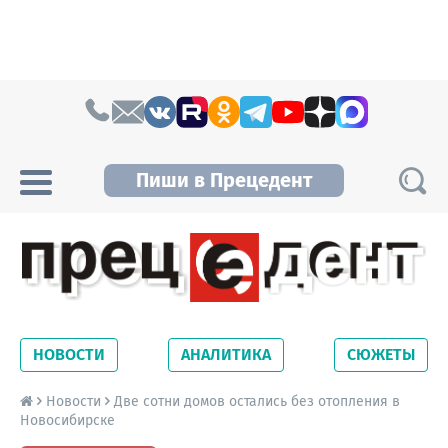
Skip to content
Пиши в Прецедент
Прецедент TV
Самые актуальные новости Новосибирска и
Новосибирской области. Читайте свежие
НОВОСТИ
АНАЛИТИКА
СЮЖЕТЫ
новости на сайте сетевого издания
Precedent.
Новости
Две сотни домов остались без отопления в
Новосибирске