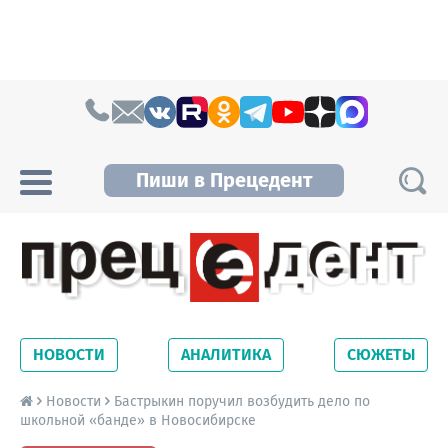
Skip to content
Пиши в Прецедент
Прецедент TV
Самые актуальные новости Новосибирска и
Новосибирской области. Читайте свежие
НОВОСТИ
АНАЛИТИКА
СЮЖЕТЫ
новости на сайте сетевого издания
Precedent.
Новости
Бастрыкин поручил возбудить дело по
школьной «банде» в Новосибирске