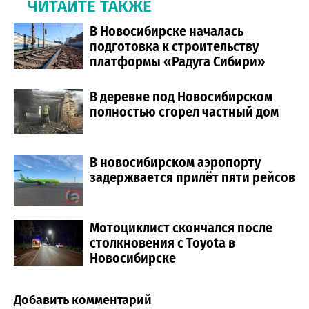
ЧИТАЙТЕ ТАКЖЕ
В Новосибирске началась
подготовка к строительству
платформы «Радуга Сибири»
В деревне под Новосибирском
полностью сгорел частный дом
В новосибирском аэропорту
задержвается прилёт пяти рейсов
Мотоциклист скончался после
столкновения с Toyota в
Новосибирске
Добавить комментарий
Comment section