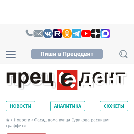
Skip to content
Пиши в Прецедент
Прецедент TV
Самые актуальные новости Новосибирска и
Новосибирской области. Читайте свежие
НОВОСТИ
АНАЛИТИКА
СЮЖЕТЫ
новости на сайте сетевого издания
Precedent.
Новости
Фасад дома купца Сурикова распишут
граффити