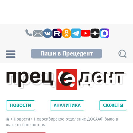
Skip to content
Пиши в Прецедент
Прецедент TV
Самые актуальные новости Новосибирска и
Новосибирской области. Читайте свежие
НОВОСТИ
АНАЛИТИКА
СЮЖЕТЫ
новости на сайте сетевого издания
Precedent.
Новости
Новосибирское отделение ДОСААФ было в
шаге от банкротства