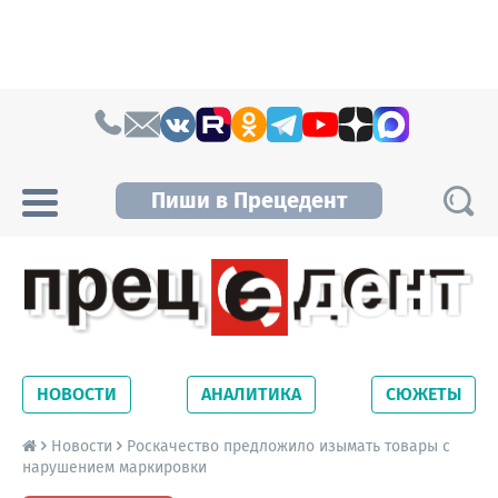
Skip to content
Пиши в Прецедент
Прецедент TV
Самые актуальные новости Новосибирска и
Новосибирской области. Читайте свежие
НОВОСТИ
АНАЛИТИКА
СЮЖЕТЫ
новости на сайте сетевого издания
Precedent.
Новости
Роскачество предложило изымать товары с
нарушением маркировки