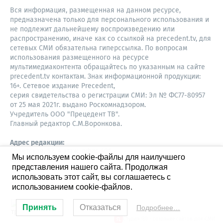
Вся информация, размещенная на данном ресурсе,
предназначена только для персонального использования и
не подлежит дальнейшему воспроизведению или
распространению, иначе как со ссылкой на precedent.tv, для
сетевых СМИ обязательна гиперссылка. По вопросам
использования размещенного на ресурсе
мультимедиаконтента обращайтесь по указанным на сайте
precedent.tv контактам. Знак информационной продукции:
16+. Сетевое издание Precedent,
серия свидетельства о регистрации СМИ: Эл № ФС77-80957
от 25 мая 2021г. выдано Роскомнадзором.
Учредитель ООО "Прецедент ТВ".
Главный редактор С.М.Воронкова.
Адрес редакции:
Советская, 52, 4 этаж, офис 401
Мы используем cookie-файлы для наилучшего
630087,
представления нашего сайта. Продолжая
Новосибирск
8-960-779-12-96,
использовать этот сайт, вы соглашаетесь с
S.Voronkova@precedent.tv
использованием cookie-файлов.
Принять
Отказаться
Подробнее…
Студия ЯЛ - создание сайтов для СМИ