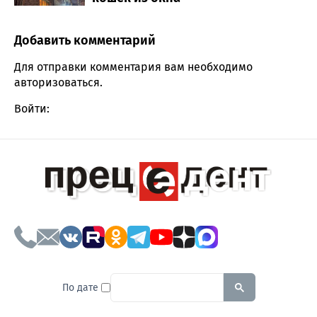
Добавить комментарий
Comment section
Для отправки комментария вам необходимо
авторизоваться
.
Войти:
To search this site, enter a sear
По дате