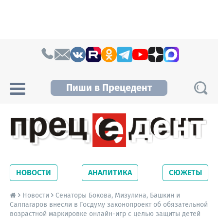
Skip to content
Пиши в Прецедент
Прецедент TV
Самые актуальные новости Новосибирска и
Новосибирской области. Читайте свежие
НОВОСТИ
АНАЛИТИКА
СЮЖЕТЫ
новости на сайте сетевого издания
Precedent.
Новости
Сенаторы Бокова, Мизулина, Башкин и
Салпагаров внесли в Госдуму законопроект об обязательной
возрастной маркировке онлайн-игр с целью защиты детей