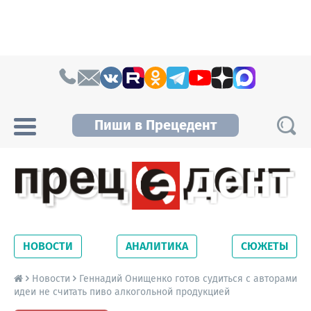
Skip to content
Пиши в Прецедент
Прецедент TV
Самые актуальные новости Новосибирска и
Новосибирской области. Читайте свежие
НОВОСТИ
АНАЛИТИКА
СЮЖЕТЫ
новости на сайте сетевого издания
Precedent.
Новости
Геннадий Онищенко готов судиться с авторами
идеи не считать пиво алкогольной продукцией