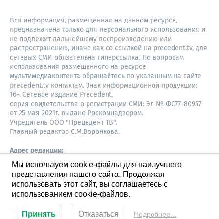
Вся информация, размещенная на данном ресурсе,
предназначена только для персонального использования и
не подлежит дальнейшему воспроизведению или
распространению, иначе как со ссылкой на precedent.tv, для
сетевых СМИ обязательна гиперссылка. По вопросам
использования размещенного на ресурсе
мультимедиаконтента обращайтесь по указанным на сайте
precedent.tv контактам. Знак информационной продукции:
16+. Сетевое издание Precedent,
серия свидетельства о регистрации СМИ: Эл № ФС77-80957
от 25 мая 2021г. выдано Роскомнадзором.
Учредитель ООО "Прецедент ТВ".
Главный редактор С.М.Воронкова.
Адрес редакции:
Советская, 52, 4 этаж, офис 401
Мы используем cookie-файлы для наилучшего
630087,
представления нашего сайта. Продолжая
Новосибирск
8-960-779-12-96,
использовать этот сайт, вы соглашаетесь с
S.Voronkova@precedent.tv
использованием cookie-файлов.
Принять
Отказаться
Подробнее…