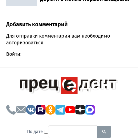
Добавить комментарий
Comment section
Для отправки комментария вам необходимо
авторизоваться
.
Войти:
To search this site, enter a sear
По дате