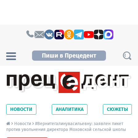
Skip to content
Пиши в Прецедент
Прецедент TV
Самые актуальные новости Новосибирска и
Новосибирской области. Читайте свежие
НОВОСТИ
АНАЛИТИКА
СЮЖЕТЫ
новости на сайте сетевого издания
Precedent.
Новости
#Вернитегалинувасильевну: заявлен пикет
против увольнения директора Моховской сельской школы