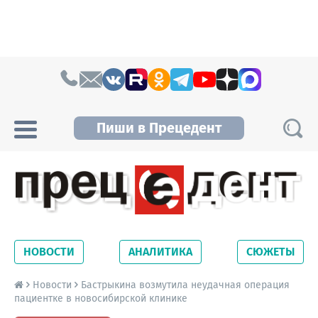
Skip to content
Пиши в Прецедент
Прецедент TV
Самые актуальные новости Новосибирска и
Новосибирской области. Читайте свежие
НОВОСТИ
АНАЛИТИКА
СЮЖЕТЫ
новости на сайте сетевого издания
Precedent.
Новости
Бастрыкина возмутила неудачная операция
пациентке в новосибирской клинике