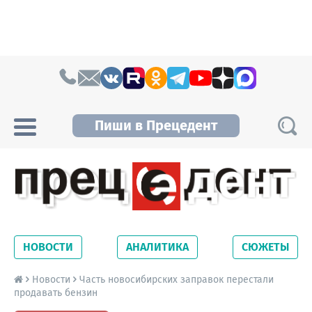
Skip to content
Пиши в Прецедент
Прецедент TV
Самые актуальные новости Новосибирска и
Новосибирской области. Читайте свежие
НОВОСТИ
АНАЛИТИКА
СЮЖЕТЫ
новости на сайте сетевого издания
Precedent.
Новости
Часть новосибирских заправок перестали
продавать бензин