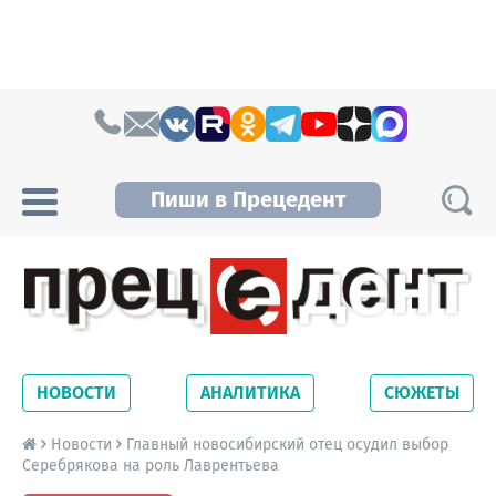
Skip to content
Пиши в Прецедент
Прецедент TV
Самые актуальные новости Новосибирска и
Новосибирской области. Читайте свежие
НОВОСТИ
АНАЛИТИКА
СЮЖЕТЫ
новости на сайте сетевого издания
Precedent.
Новости
Главный новосибирский отец осудил выбор
Серебрякова на роль Лаврентьева