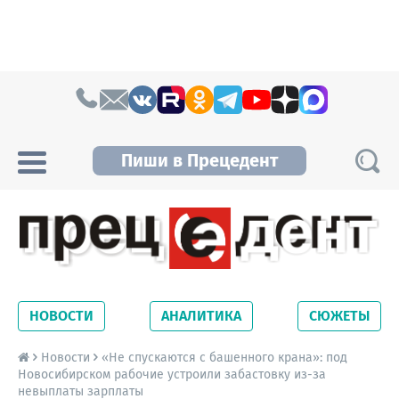
Skip to content
Пиши в Прецедент
Прецедент TV
Самые актуальные новости Новосибирска и
Новосибирской области. Читайте свежие
НОВОСТИ
АНАЛИТИКА
СЮЖЕТЫ
новости на сайте сетевого издания
Precedent.
Новости
«Не спускаются с башенного крана»: под
Новосибирском рабочие устроили забастовку из-за
невыплаты зарплаты