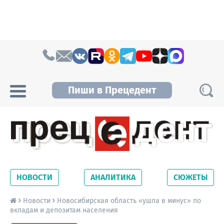
Skip to content
Пиши в Прецедент
Прецедент TV
Самые актуальные новости Новосибирска и
Новосибирской области. Читайте свежие
НОВОСТИ
АНАЛИТИКА
СЮЖЕТЫ
новости на сайте сетевого издания
Precedent.
Новости
Новосибирская область «ушла в минус» по
вкладам и депозитам населения