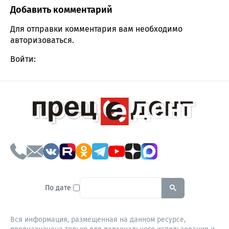
Добавить комментарий
Comment section
Для отправки комментария вам необходимо
авторизоваться
.
Войти:
To search this site, enter a sear
По дате
Вся информация, размещенная на данном ресурсе,