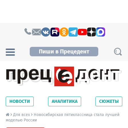
Skip to content
Пиши в Прецедент
Прецедент TV
Самые актуальные новости Новосибирска и
Новосибирской области. Читайте свежие
НОВОСТИ
АНАЛИТИКА
СЮЖЕТЫ
новости на сайте сетевого издания
Precedent.
Для всех
Новосибирская пятиклассница стала лучшей
моделью России