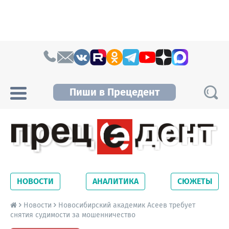
Skip to content
Пиши в Прецедент
Прецедент TV
Самые актуальные новости Новосибирска и
Новосибирской области. Читайте свежие
НОВОСТИ
АНАЛИТИКА
СЮЖЕТЫ
новости на сайте сетевого издания
Precedent.
Новости
Новосибирский академик Асеев требует
снятия судимости за мошенничество