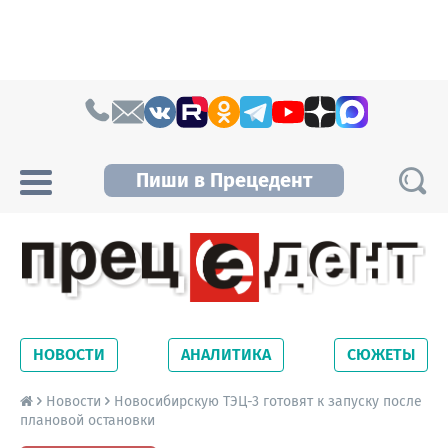
Skip to content
Пиши в Прецедент
Прецедент TV
Самые актуальные новости Новосибирска и
Новосибирской области. Читайте свежие
НОВОСТИ
АНАЛИТИКА
СЮЖЕТЫ
новости на сайте сетевого издания
Precedent.
Новости
Новосибирскую ТЭЦ-3 готовят к запуску после
плановой остановки