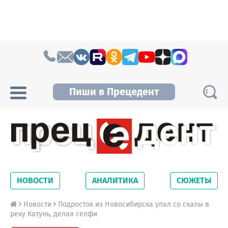
Skip to content
Пиши в Прецедент
Прецедент TV
Самые актуальные новости Новосибирска и
Новосибирской области. Читайте свежие
НОВОСТИ
АНАЛИТИКА
СЮЖЕТЫ
новости на сайте сетевого издания
Precedent.
Новости
Подросток из Новосибирска упал со скалы в
реку Катунь, делая селфи