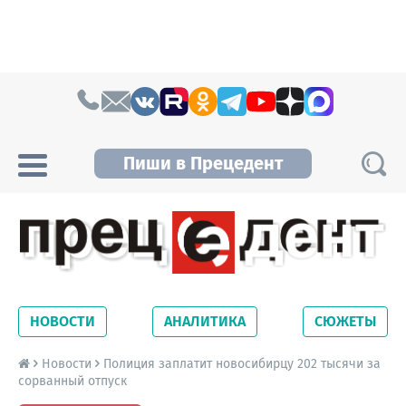
Skip to content
Пиши в Прецедент
Прецедент TV
Самые актуальные новости Новосибирска и
Новосибирской области. Читайте свежие
НОВОСТИ
АНАЛИТИКА
СЮЖЕТЫ
новости на сайте сетевого издания
Precedent.
Новости
Полиция заплатит новосибирцу 202 тысячи за
сорванный отпуск