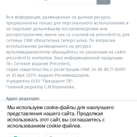
Вся информация, размещенная на данном ресурсе,
предназначена только для персонального использования и
не подлежит дальнейшему воспроизведению или
распространению, иначе как со ссылкой на precedent.tv, для
сетевых СМИ обязательна гиперссылка. По вопросам
использования размещенного на ресурсе
мультимедиаконтента обращайтесь по указанным на сайте
precedent.tv контактам. Знак информационной продукции:
16+. Сетевое издание Precedent,
серия свидетельства о регистрации СМИ: Эл № ФС77-80957
от 25 мая 2021г. выдано Роскомнадзором.
Учредитель ООО "Прецедент ТВ".
Главный редактор С.М.Воронкова.
Адрес редакции:
Советская, 52, 4 этаж, офис 401
Мы используем cookie-файлы для наилучшего
630087,
представления нашего сайта. Продолжая
Новосибирск
8-960-779-12-96,
использовать этот сайт, вы соглашаетесь с
S.Voronkova@precedent.tv
использованием cookie-файлов.