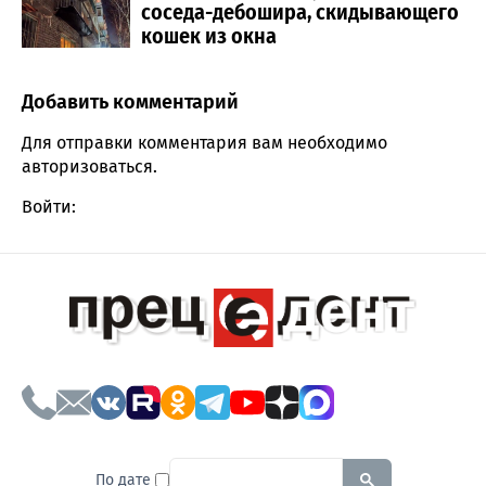
соседа-дебошира, скидывающего
кошек из окна
Добавить комментарий
Comment section
Для отправки комментария вам необходимо
авторизоваться
.
Войти:
To search this site, enter a sear
По дате