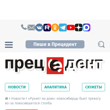
Skip to content
Пиши в Прецедент
Прецедент TV
Самые актуальные новости Новосибирска и
Новосибирской области. Читайте свежие
НОВОСТИ
АНАЛИТИКА
СЮЖЕТЫ
новости на сайте сетевого издания
Precedent.
Новости
«Рухнет на дом»: новосибирцы бьют тревогу
из-за покосившегося столба