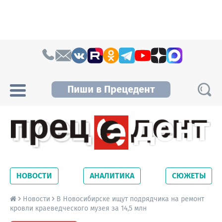
Skip to content
Пиши в Прецедент
Прецедент TV
Самые актуальные новости Новосибирска и
Новосибирской области. Читайте свежие
НОВОСТИ
АНАЛИТИКА
СЮЖЕТЫ
новости на сайте сетевого издания
Precedent.
Новости
В Новосибирске ищут подрядчика на ремонт
кровли краеведческого музея за 14,5 млн