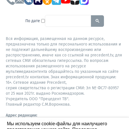
To search this site, enter a sear
По дате
Вся информация, размещенная на данном ресурсе,
предназначена только для персонального использования и
не подлежит дальнейшему воспроизведению или
распространению, иначе как со ссылкой на precedent.tv, для
сетевых СМИ обязательна гиперссылка. По вопросам
использования размещенного на ресурсе
мультимедиаконтента обращайтесь по указанным на сайте
precedent.tv контактам. Знак информационной продукции:
16+. Сетевое издание Precedent,
серия свидетельства о регистрации СМИ: Эл № ФС77-80957
от 25 мая 2021г. выдано Роскомнадзором.
Учредитель ООО "Прецедент ТВ".
Главный редактор С.М.Воронкова.
Адрес редакции:
Советская, 52, 4 этаж, офис 401
Мы используем cookie-файлы для наилучшего
630087,