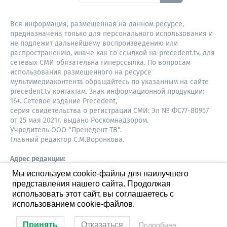
Вся информация, размещенная на данном ресурсе,
предназначена только для персонального использования и
не подлежит дальнейшему воспроизведению или
распространению, иначе как со ссылкой на precedent.tv, для
сетевых СМИ обязательна гиперссылка. По вопросам
использования размещенного на ресурсе
мультимедиаконтента обращайтесь по указанным на сайте
precedent.tv контактам. Знак информационной продукции:
16+. Сетевое издание Precedent,
серия свидетельства о регистрации СМИ: Эл № ФС77-80957
от 25 мая 2021г. выдано Роскомнадзором.
Учредитель ООО "Прецедент ТВ".
Главный редактор С.М.Воронкова.
Адрес редакции:
Советская, 52, 4 этаж, офис 401
Мы используем cookie-файлы для наилучшего
630087,
представления нашего сайта. Продолжая
Новосибирск
8-960-779-12-96,
использовать этот сайт, вы соглашаетесь с
S.Voronkova@precedent.tv
использованием cookie-файлов.
Принять
Отказаться
Подробнее…