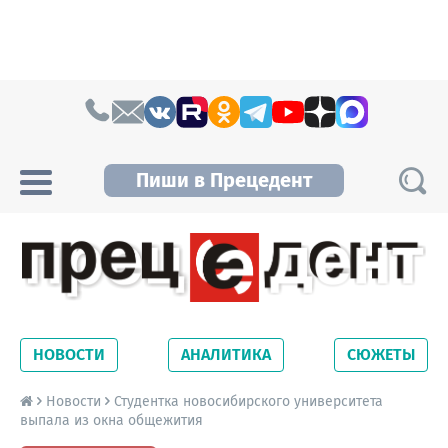
Skip to content
Пиши в Прецедент
Прецедент TV
Самые актуальные новости Новосибирска и
Новосибирской области. Читайте свежие
НОВОСТИ
АНАЛИТИКА
СЮЖЕТЫ
новости на сайте сетевого издания
Precedent.
Новости
Студентка новосибирского университета
выпала из окна общежития