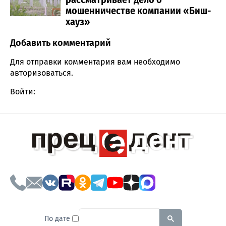
мошенничестве компании «Биш-
хауз»
Добавить комментарий
Comment section
Для отправки комментария вам необходимо
авторизоваться
.
Войти:
To search this site, enter a sear
По дате