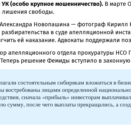
159 УК (особо крупное мошенничество).
В марте О
а лишения свободы.
 Александра Новопашина — фотограф Кирилл 
е разбирательства в суде апелляционной инст
гчить ей наказание. Адвокаты поддержали по
ор апелляционного отдела прокуратуры НСО П
. Теперь решение Фемиды вступило в законную
лагали состоятельным сибирякам вложиться в бизн
ры востребованы лицами определенной национальнос
ледствия, сначала «прибыль» инвесторам выплачива
ую сумму, после чего выплаты прекращались, а соз