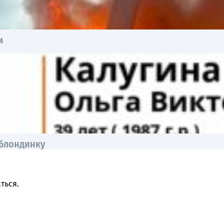
м
 блондинку
ться
.