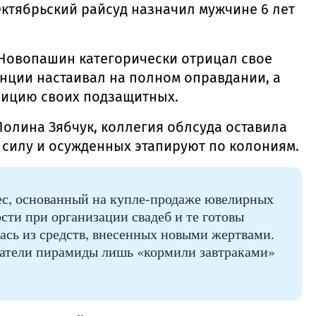
ктябрьский райсуд назначил мужчине 6 лет
Новопашин категорически отрицал свое
анции настаивал на полном оправдании, а
зицию своих подзащитных.
олина Зябчук, коллегия облсуда оставила
 силу и осужденных этапируют по колониям.
ес, основанный на купле-продаже ювелирных
ти при организации свадеб и те готовы
лась из средств, внесенных новыми жертвами.
датели пирамиды лишь «кормили завтраками»