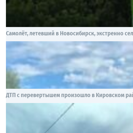
Самолёт, летевший в Новосибирск, экстренно сел
ДТП с перевертышем произошло в Кировском ра