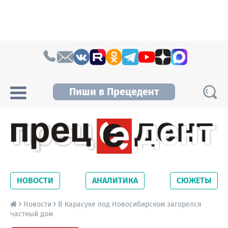
Skip to content
Пиши в Прецедент
Прецедент TV
Самые актуальные новости Новосибирска и
Новосибирской области. Читайте свежие
НОВОСТИ
АНАЛИТИКА
СЮЖЕТЫ
новости на сайте сетевого издания
Precedent.
Новости
В Карасуке под Новосибирском загорелся
частный дом