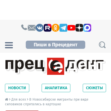
Skip to content
Пиши в Прецедент
Прецедент TV
Самые актуальные новости Новосибирска и
Новосибирской области. Читайте свежие
НОВОСТИ
АНАЛИТИКА
СЮЖЕТЫ
новости на сайте сетевого издания
Precedent.
Для всех
В Новосибирске мигранты при виде
силовиков спрятались в картошке