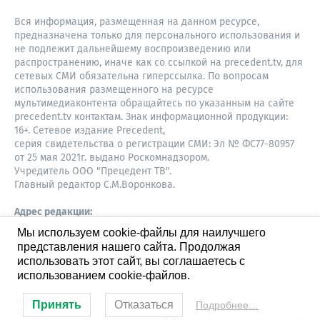
Вся информация, размещенная на данном ресурсе,
предназначена только для персонального использования и
не подлежит дальнейшему воспроизведению или
распространению, иначе как со ссылкой на precedent.tv, для
сетевых СМИ обязательна гиперссылка. По вопросам
использования размещенного на ресурсе
мультимедиаконтента обращайтесь по указанным на сайте
precedent.tv контактам. Знак информационной продукции:
16+. Сетевое издание Precedent,
серия свидетельства о регистрации СМИ: Эл № ФС77-80957
от 25 мая 2021г. выдано Роскомнадзором.
Учредитель ООО "Прецедент ТВ".
Главный редактор С.М.Воронкова.
Адрес редакции:
Советская, 52, 4 этаж, офис 401
Мы используем cookie-файлы для наилучшего
630087,
представления нашего сайта. Продолжая
Новосибирск
8-960-779-12-96,
использовать этот сайт, вы соглашаетесь с
S.Voronkova@precedent.tv
использованием cookie-файлов.
Принять
Отказаться
Подробнее…