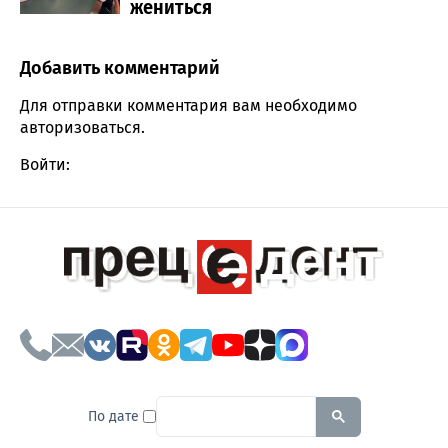
жениться
Добавить комментарий
Comment section
Для отправки комментария вам необходимо
авторизоваться
.
Войти:
To search this site, enter a sear
По дате