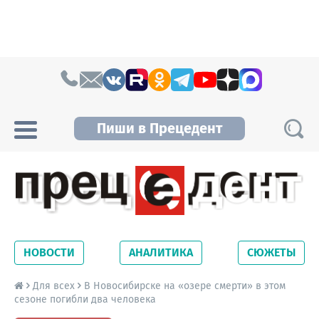
Skip to content
Пиши в Прецедент
Прецедент TV
Самые актуальные новости Новосибирска и
Новосибирской области. Читайте свежие
НОВОСТИ
АНАЛИТИКА
СЮЖЕТЫ
новости на сайте сетевого издания
Precedent.
Для всех
В Новосибирске на «озере смерти» в этом
сезоне погибли два человека