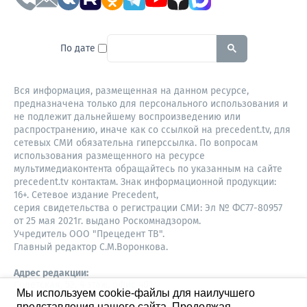
To search this site, enter a sear
По дате
Вся информация, размещенная на данном ресурсе,
предназначена только для персонального использования и
не подлежит дальнейшему воспроизведению или
распространению, иначе как со ссылкой на precedent.tv, для
сетевых СМИ обязательна гиперссылка. По вопросам
использования размещенного на ресурсе
мультимедиаконтента обращайтесь по указанным на сайте
precedent.tv контактам. Знак информационной продукции:
16+. Сетевое издание Precedent,
серия свидетельства о регистрации СМИ: Эл № ФС77-80957
от 25 мая 2021г. выдано Роскомнадзором.
Учредитель ООО "Прецедент ТВ".
Главный редактор С.М.Воронкова.
Адрес редакции:
Советская, 52, 4 этаж, офис 401
Мы используем cookie-файлы для наилучшего
630087,
представления нашего сайта. Продолжая