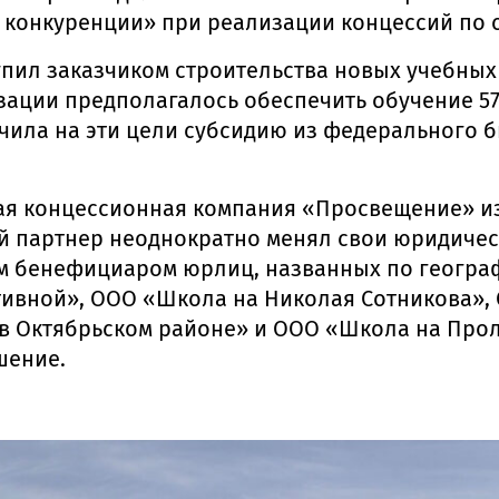
конкуренции» при реализации концессий по с
ил заказчиком строительства новых учебных 
лизации предполагалось обеспечить обучение 5
учила на эти цели субсидию из федерального 
я концессионная компания «Просвещение» из
 партнер неоднократно менял свои юридическ
м бенефициаром юрлиц, названных по геогра
тивной», ООО «Школа на Николая Сотникова»,
в Октябрьском районе» и ООО «Школа на Прол
шение.