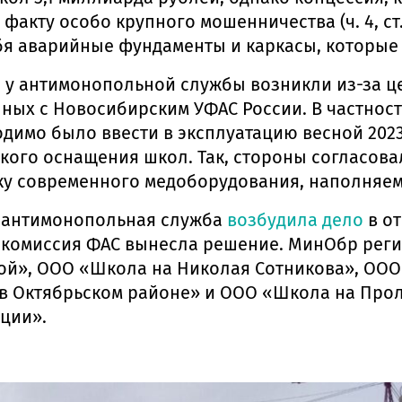
факту особо крупного мошенничества (ч. 4, ст
бя аварийные фундаменты и каркасы, которы
 у антимонопольной службы возникли из-за ц
ных с Новосибирским УФАС России. В частност
димо было ввести в эксплуатацию весной 2023 
ого оснащения школ. Так, стороны согласова
ку современного медоборудования, наполняемо
у антимонопольная служба
возбудила дело
в от
 комиссия ФАС вынесла решение. МинОбр рег
й», ООО «Школа на Николая Сотникова», ООО
в Октябрьском районе» и ООО «Школа на Про
нции».