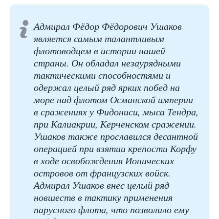
Адмирал Фёдор Фёдорович Ушаков
является самым талантливым
флотоводцем в истории нашей
страны. Он обладал незаурядными
тактическими способностями и
одержал целый ряд ярких побед на
море над флотом Османской империи
в сражениях у Фидониси, мыса Тендра,
при Калиакрии, Керченском сражении.
Ушаков также прославился десантной
операцией при взятии крепости Корфу
в ходе освобождения Ионических
островов от французских войск.
Адмирал Ушаков внес целый ряд
новшеств в тактику применения
парусного флота, что позволило ему