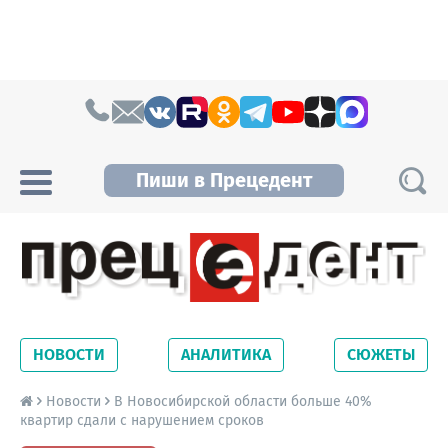
Skip to content
Пиши в Прецедент
Прецедент TV
Самые актуальные новости Новосибирска и
Новосибирской области. Читайте свежие
НОВОСТИ
АНАЛИТИКА
СЮЖЕТЫ
новости на сайте сетевого издания
Precedent.
Новости
В Новосибирской области больше 40%
квартир сдали с нарушением сроков