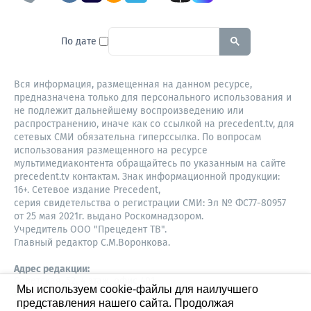
To search this site, enter a sear
По дате
Вся информация, размещенная на данном ресурсе,
предназначена только для персонального использования и
не подлежит дальнейшему воспроизведению или
распространению, иначе как со ссылкой на precedent.tv, для
сетевых СМИ обязательна гиперссылка. По вопросам
использования размещенного на ресурсе
мультимедиаконтента обращайтесь по указанным на сайте
precedent.tv контактам. Знак информационной продукции:
16+. Сетевое издание Precedent,
серия свидетельства о регистрации СМИ: Эл № ФС77-80957
от 25 мая 2021г. выдано Роскомнадзором.
Учредитель ООО "Прецедент ТВ".
Главный редактор С.М.Воронкова.
Адрес редакции:
Советская, 52, 4 этаж, офис 401
Мы используем cookie-файлы для наилучшего
630087,
представления нашего сайта. Продолжая
Новосибирск