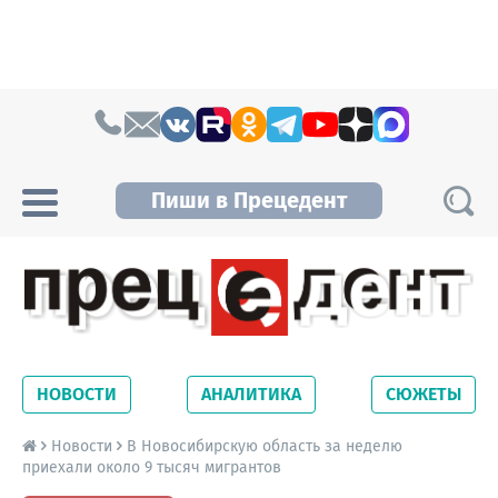
Skip to content
Пиши в Прецедент
Прецедент TV
Самые актуальные новости Новосибирска и
Новосибирской области. Читайте свежие
НОВОСТИ
АНАЛИТИКА
СЮЖЕТЫ
новости на сайте сетевого издания
Precedent.
Новости
В Новосибирскую область за неделю
приехали около 9 тысяч мигрантов