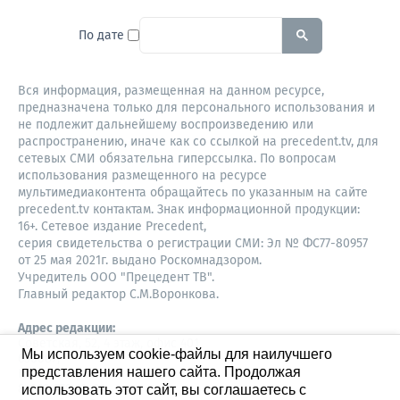
To search this site, enter a sear
По дате
Вся информация, размещенная на данном ресурсе,
предназначена только для персонального использования и
не подлежит дальнейшему воспроизведению или
распространению, иначе как со ссылкой на precedent.tv, для
сетевых СМИ обязательна гиперссылка. По вопросам
использования размещенного на ресурсе
мультимедиаконтента обращайтесь по указанным на сайте
precedent.tv контактам. Знак информационной продукции:
16+. Сетевое издание Precedent,
серия свидетельства о регистрации СМИ: Эл № ФС77-80957
от 25 мая 2021г. выдано Роскомнадзором.
Учредитель ООО "Прецедент ТВ".
Главный редактор С.М.Воронкова.
Адрес редакции:
Советская, 52, 4 этаж, офис 401
Мы используем cookie-файлы для наилучшего
630087,
представления нашего сайта. Продолжая
Новосибирск
8-960-779-12-96,
использовать этот сайт, вы соглашаетесь с