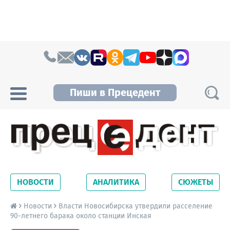
Skip to content
Пиши в Прецедент
Прецедент TV
Самые актуальные новости Новосибирска и
Новосибирской области. Читайте свежие
НОВОСТИ
АНАЛИТИКА
СЮЖЕТЫ
новости на сайте сетевого издания
Precedent.
Новости
Власти Новосибирска утвердили расселение
90-летнего барака около станции Инская