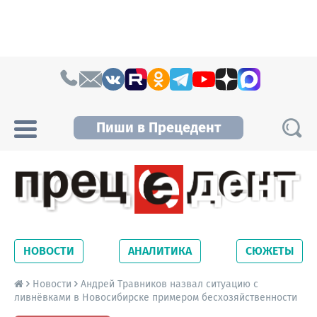
Skip to content
Пиши в Прецедент
Прецедент TV
Самые актуальные новости Новосибирска и
Новосибирской области. Читайте свежие
НОВОСТИ
АНАЛИТИКА
СЮЖЕТЫ
новости на сайте сетевого издания
Precedent.
Новости
Андрей Травников назвал ситуацию с
ливнёвками в Новосибирске примером бесхозяйственности