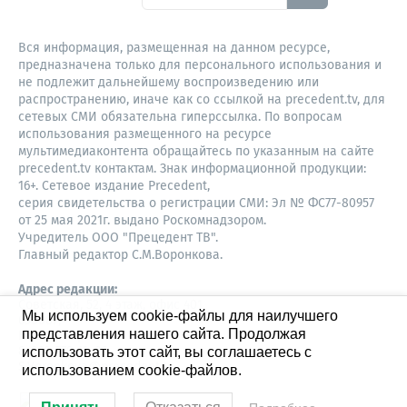
Вся информация, размещенная на данном ресурсе,
предназначена только для персонального использования и
не подлежит дальнейшему воспроизведению или
распространению, иначе как со ссылкой на precedent.tv, для
сетевых СМИ обязательна гиперссылка. По вопросам
использования размещенного на ресурсе
мультимедиаконтента обращайтесь по указанным на сайте
precedent.tv контактам. Знак информационной продукции:
16+. Сетевое издание Precedent,
серия свидетельства о регистрации СМИ: Эл № ФС77-80957
от 25 мая 2021г. выдано Роскомнадзором.
Учредитель ООО "Прецедент ТВ".
Главный редактор С.М.Воронкова.
Адрес редакции:
Советская, 52, 4 этаж, офис 401
Мы используем cookie-файлы для наилучшего
630087,
представления нашего сайта. Продолжая
Новосибирск
8-960-779-12-96,
использовать этот сайт, вы соглашаетесь с
S.Voronkova@precedent.tv
использованием cookie-файлов.