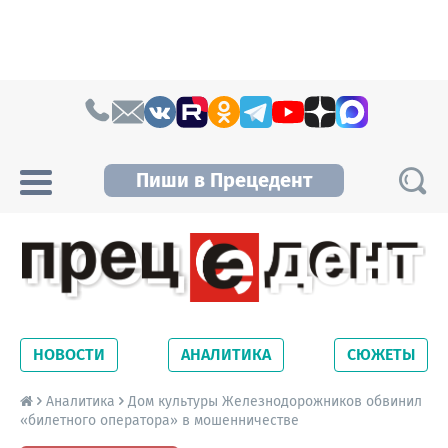
Skip to content
Пиши в Прецедент
Прецедент TV
Самые актуальные новости Новосибирска и
Новосибирской области. Читайте свежие
НОВОСТИ
АНАЛИТИКА
СЮЖЕТЫ
новости на сайте сетевого издания
Precedent.
Аналитика
Дом культуры Железнодорожников обвинил
«билетного оператора» в мошенничестве