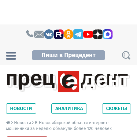
Skip to content
Пиши в Прецедент
Прецедент TV
Самые актуальные новости Новосибирска и
Новосибирской области. Читайте свежие
НОВОСТИ
АНАЛИТИКА
СЮЖЕТЫ
новости на сайте сетевого издания
Precedent.
Новости
В Новосибирской области интернет-
мошенники за неделю обманули более 120 человек