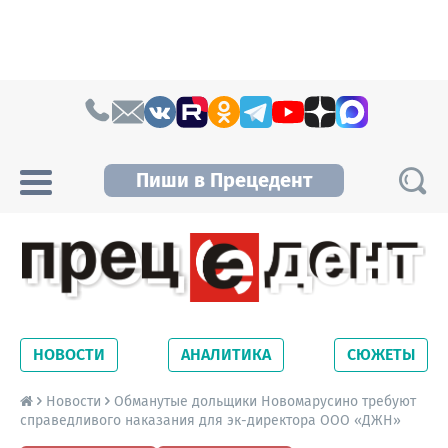
Skip to content
Пиши в Прецедент
Прецедент TV
Самые актуальные новости Новосибирска и
Новосибирской области. Читайте свежие
НОВОСТИ
АНАЛИТИКА
СЮЖЕТЫ
новости на сайте сетевого издания
Precedent.
Новости
Обманутые дольщики Новомарусино требуют
справедливого наказания для эк-директора ООО «ДЖН»