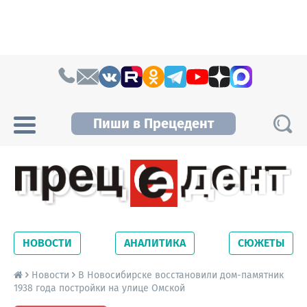
Skip to content
Пиши в Прецедент
Прецедент TV
Самые актуальные новости Новосибирска и
Новосибирской области. Читайте свежие
НОВОСТИ
АНАЛИТИКА
СЮЖЕТЫ
новости на сайте сетевого издания
Precedent.
Новости
В Новосибирске восстановили дом-памятник
1938 года постройки на улице Омской