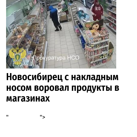
воровал
продукты
в
магазинах
города
Новосибирец с накладным
носом воровал продукты в
магазинах
"
">