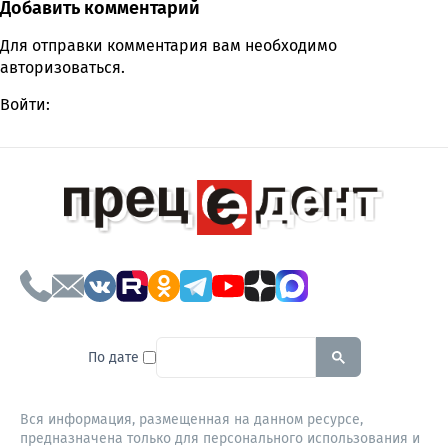
Добавить комментарий
Comment section
Для отправки комментария вам необходимо
авторизоваться
.
Войти:
To search this site, enter a sear
По дате
Вся информация, размещенная на данном ресурсе,
предназначена только для персонального использования и