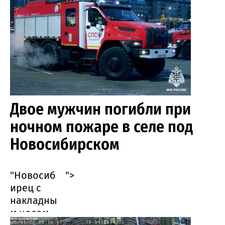
Двое мужчин погибли при
ночном пожаре в селе под
Новосибирском
"Новосиб
">
ирец с
накладны
м носом