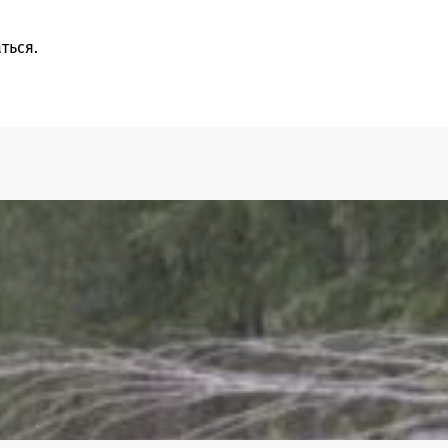
ться
.