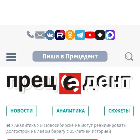
Skip to content
Пиши в Прецедент
Прецедент TV
Самые актуальные новости Новосибирска и
Новосибирской области. Читайте свежие
НОВОСТИ
АНАЛИТИКА
СЮЖЕТЫ
новости на сайте сетевого издания
Precedent.
Аналитика
В Новосибирске не могут реанимировать
долгострой на левом берегу с 25-летней историей