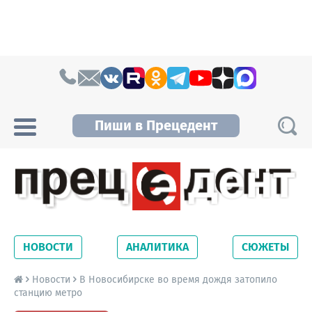
Skip to content
Пиши в Прецедент
Прецедент TV
Самые актуальные новости Новосибирска и
Новосибирской области. Читайте свежие
НОВОСТИ
АНАЛИТИКА
СЮЖЕТЫ
новости на сайте сетевого издания
Precedent.
Новости
В Новосибирске во время дождя затопило
станцию метро