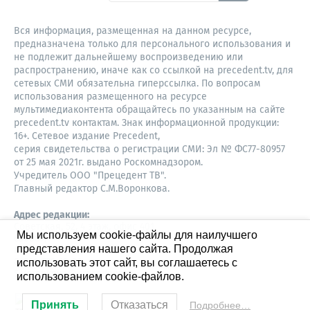
Вся информация, размещенная на данном ресурсе,
предназначена только для персонального использования и
не подлежит дальнейшему воспроизведению или
распространению, иначе как со ссылкой на precedent.tv, для
сетевых СМИ обязательна гиперссылка. По вопросам
использования размещенного на ресурсе
мультимедиаконтента обращайтесь по указанным на сайте
precedent.tv контактам. Знак информационной продукции:
16+. Сетевое издание Precedent,
серия свидетельства о регистрации СМИ: Эл № ФС77-80957
от 25 мая 2021г. выдано Роскомнадзором.
Учредитель ООО "Прецедент ТВ".
Главный редактор С.М.Воронкова.
Адрес редакции:
Советская, 52, 4 этаж, офис 401
Мы используем cookie-файлы для наилучшего
630087,
представления нашего сайта. Продолжая
Новосибирск
8-960-779-12-96,
использовать этот сайт, вы соглашаетесь с
S.Voronkova@precedent.tv
использованием cookie-файлов.
Принять
Отказаться
Подробнее…