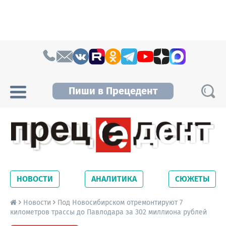
Skip to content
Пиши в Прецедент
Прецедент TV
Самые актуальные новости Новосибирска и
Новосибирской области. Читайте свежие
НОВОСТИ
АНАЛИТИКА
СЮЖЕТЫ
новости на сайте сетевого издания
Precedent.
Новости
Под Новосибирском отремонтируют 7
километров трассы до Павлодара за 302 миллиона рублей