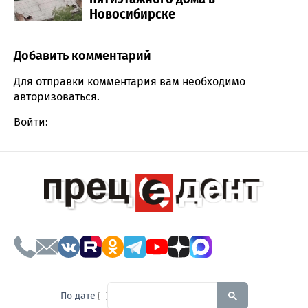
Новосибирске
Добавить комментарий
Comment section
Для отправки комментария вам необходимо
авторизоваться
.
Войти:
To search this site, enter a sear
По дате