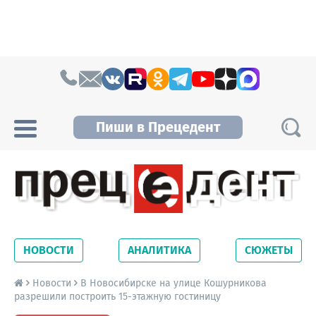
Skip to content
Пиши в Прецедент
Прецедент TV
Самые актуальные новости Новосибирска и
Новосибирской области. Читайте свежие
НОВОСТИ
АНАЛИТИКА
СЮЖЕТЫ
новости на сайте сетевого издания
Precedent.
Новости
В Новосибирске на улице Кошурникова
разрешили построить 15-этажную гостиницу